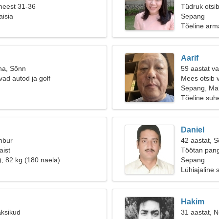
meest 31-36
Tüdruk otsi
isia
Sepang
Tõeline arm
Aarif
na, Sõnn
59 aastat v
vad autod ja golf
Mees otsib 
Sepang, Mal
Tõeline suh
Daniel
mbur
42 aastat, 
aist
Töötan panga
), 82 kg (180 naela)
Sepang
Lühiajaline 
Hakim
aksikud
31 aastat, Ne