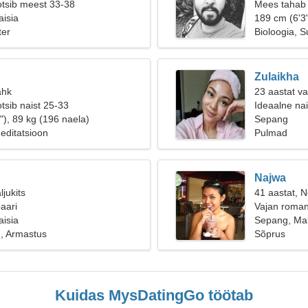
otsib meest 33-38
Mees tahab 
isia
189 cm (6'3"
ter
Bioloogia, 
Zulaikha
ähk
23 aastat va
tsib naist 25-33
Ideaalne na
"), 89 kg (196 naela)
Sepang
editatsioon
Pulmad
Najwa
ljukits
41 aastat, Ne
aari
Vajan roman
isia
Sepang, Mal
, Armastus
Sõprus
Kuidas MysDatingGo töötab