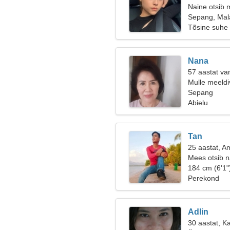
Naine otsib 
Sepang, Mala
Tõsine suhe
Nana
57 aastat va
Mulle meeldi
Sepang
Abielu
Tan
25 aastat, A
Mees otsib n
184 cm (6'1"
Perekond
Adlin
30 aastat, K