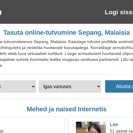
Logi siss
Tasuta online-tutvumine Sepang, Malaisia
-tutvumisteenus Sepang, Malaisia. Kasutage tohutut profiilide andmeb
 kohtinguteks ja vestelda huvitavate kasutajatega. Korraldage armukoht
leht aitab luua virtuaalset suhtlust. Looge armastusest huvitavaid sõpru
kaajaliste suhete loomiseks leidke mugavas vestluses partnereid. Liitu 
e.
Mehed ja naised Internetis
Lee
äär
21 aastat v