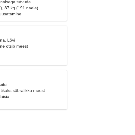
naisega tutvuda
), 87 kg (191 naela)
Suusatamine
na, Lõvi
ine otsib meest
itsi
tikaks sõbralikku meest
aisia