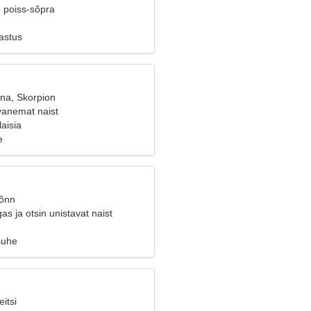
b poiss-sõpra
astus
ana, Skorpion
vanemat naist
aisia
e
Sõnn
s ja otsin unistavat naist
suhe
itsi