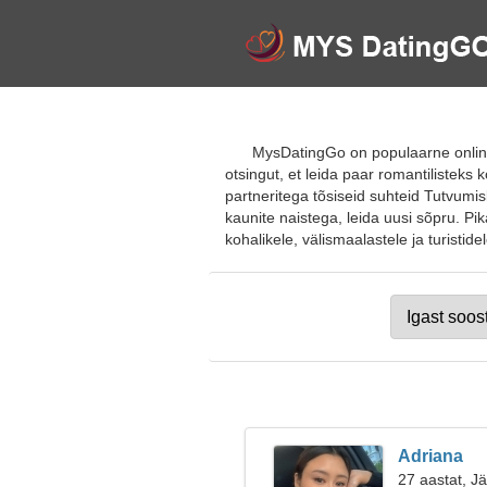
MysDatingGo on populaarne online
otsingut, et leida paar romantilisteks
partneritega tõsiseid suhteid Tutvumis
kaunite naistega, leida uusi sõpru. Pi
kohalikele, välismaalastele ja turistidel
Adriana
27 aastat, J