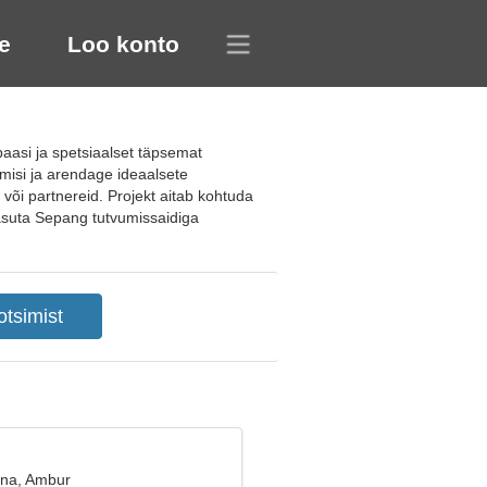
e
Loo konto
aasi ja spetsiaalset täpsemat
umisi ja arendage ideaalsete
 või partnereid. Projekt aitab kohtuda
tasuta Sepang tutvumissaidiga
ana, Ambur