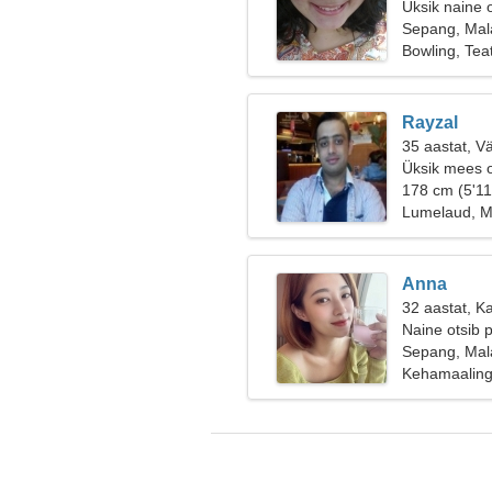
Üksik naine 
Sepang, Mala
Bowling, Tea
Rayzal
35 aastat, V
Üksik mees o
178 cm (5'11
Lumelaud, M
Anna
32 aastat, Ka
Naine otsib p
Sepang, Mala
Kehamaaling