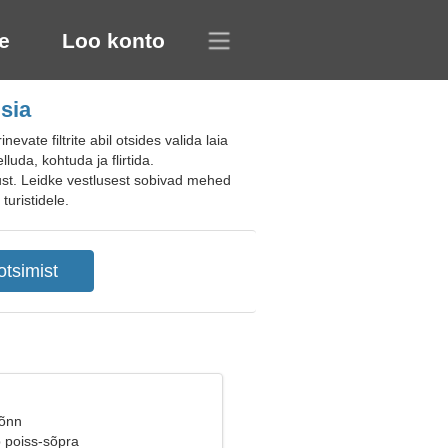
e
Loo konto
sia
ate filtrite abil otsides valida laia
luda, kohtuda ja flirtida.
ust. Leidke vestlusest sobivad mehed
turistidele.
Sõnn
b poiss-sõpra