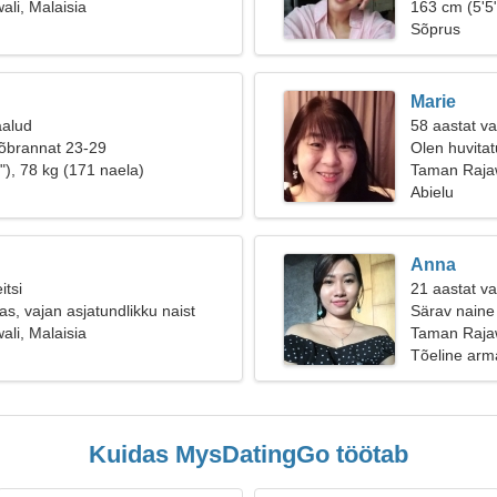
li, Malaisia
163 cm (5'5"
Sõprus
Marie
aalud
58 aastat v
sõbrannat 23-29
Olen huvitatu
"), 78 kg (171 naela)
Taman Raja
Abielu
Anna
itsi
21 aastat v
s, vajan asjatundlikku naist
Särav naine 
li, Malaisia
Taman Rajaw
Tõeline arm
Kuidas MysDatingGo töötab