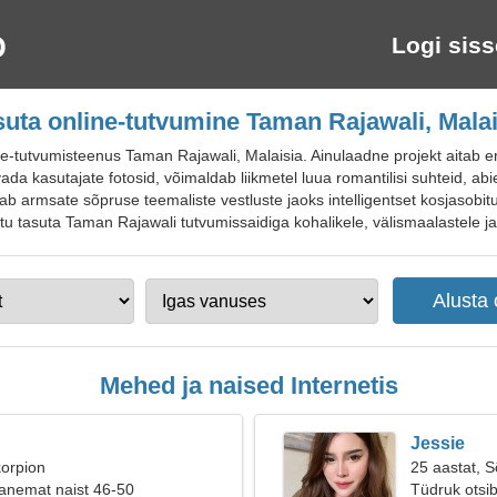
Logi siss
suta online-tutvumine Taman Rajawali, Malai
utvumisteenus Taman Rajawali, Malaisia. Ainulaadne projekt aitab erinev
da kasutajate fotosid, võimaldab liikmetel luua romantilisi suhteid, abiel
 armsate sõpruse teemaliste vestluste jaoks intelligentset kosjasobit
iitu tasuta Taman Rajawali tutvumissaidiga kohalikele, välismaalastele ja 
Mehed ja naised Internetis
Jessie
korpion
25 aastat, 
anemat naist 46-50
Tüdruk otsi