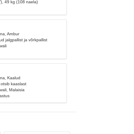
), 49 kg (108 naela)
ana, Ambur
d jalgpallist ja võrkpallist
wali
ana, Kaalud
otsib kaaslast
ali, Malaisia
astus