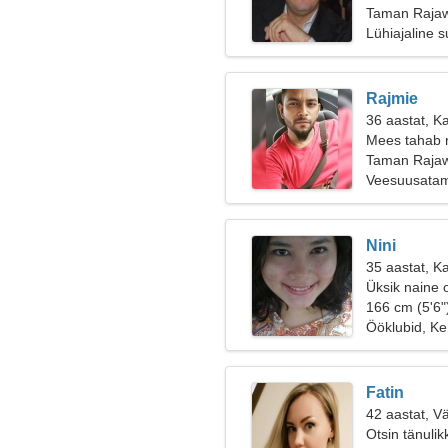
Taman Rajawa
Lühiajaline 
Rajmie
36 aastat, K
Mees tahab 
Taman Rajaw
Veesuusatam
Nini
35 aastat, K
Üksik naine 
166 cm (5'6"
Ööklubid, K
Fatin
42 aastat, V
Otsin tänulik