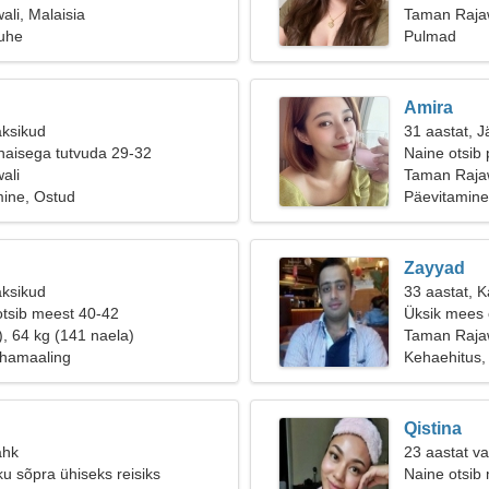
li, Malaisia
Taman Raja
suhe
Pulmad
Amira
aksikud
31 aastat, J
naisega tutvuda 29-32
Naine otsib 
ali
Taman Rajaw
ine, Ostud
Päevitamine
Zayyad
aksikud
33 aastat, Ka
otsib meest 40-42
Üksik mees o
), 64 kg (141 naela)
Taman Raja
ehamaaling
Kehaehitus, 
Qistina
ähk
23 aastat v
ku sõpra ühiseks reisiks
Naine otsib