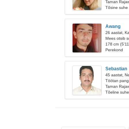
Taman Rajawa
Tõsine suhe
Awang
26 aastat, K
Mees otsib 
178 cm (5'11
Perekond
Sebastian
45 aastat, Ne
Töötan panga
Taman Rajawa
Tõeline suhe