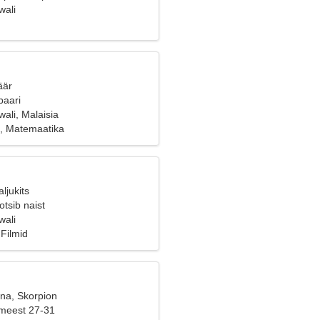
wali
äär
paari
ali, Malaisia
, Matemaatika
ljukits
tsib naist
wali
Filmid
ana, Skorpion
 meest 27-31