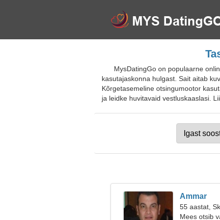
Ta
MysDatingGo on populaarne online-t
kasutajaskonna hulgast. Sait aitab kuva
Kõrgetasemeline otsingumootor kasutab
ja leidke huvitavaid vestluskaaslasi. L
Ammar
55 aastat, S
Mees otsib v