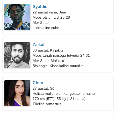
Syahfiq
22 aastat vana, Jäär
Mees otsib naist 25-28
Alor Setar
Lühiajaline suhe
Zaikal
33 aastat, Kaljukits
Mees tahab naisega tutvuda 24-31
Alor Setar, Malaisia
Bioloogia, Klassikaline muusika
Chen
27 aastat, Sõnn
Helista mulle, olen kangekaelne naine
170 cm (5'7"), 55 kg (121 naela)
Tõeline armastus