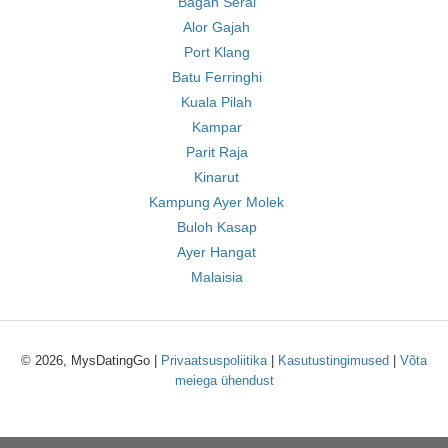
Bagan Serai
Alor Gajah
Port Klang
Batu Ferringhi
Kuala Pilah
Kampar
Parit Raja
Kinarut
Kampung Ayer Molek
Buloh Kasap
Ayer Hangat
Malaisia
© 2026, MysDatingGo |
Privaatsuspoliitika
|
Kasutustingimused
|
Võta
meiega ühendust