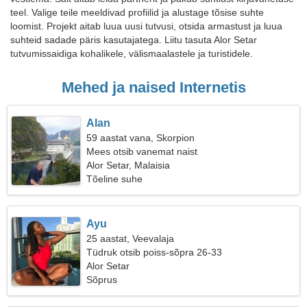
teel. Valige teile meeldivad profiilid ja alustage tõsise suhte
loomist. Projekt aitab luua uusi tutvusi, otsida armastust ja luua
suhteid sadade päris kasutajatega. Liitu tasuta Alor Setar
tutvumissaidiga kohalikele, välismaalastele ja turistidele.
Mehed ja naised Internetis
Alan
59 aastat vana, Skorpion
Mees otsib vanemat naist
Alor Setar, Malaisia
Tõeline suhe
Ayu
25 aastat, Veevalaja
Tüdruk otsib poiss-sõpra 26-33
Alor Setar
Sõprus