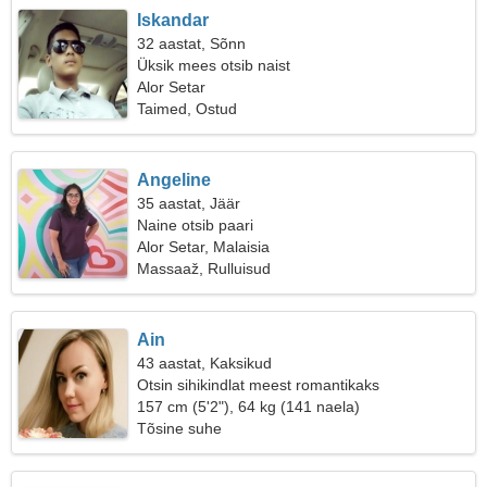
Iskandar
32 aastat, Sõnn
Üksik mees otsib naist
Alor Setar
Taimed, Ostud
Angeline
35 aastat, Jäär
Naine otsib paari
Alor Setar, Malaisia
Massaaž, Rulluisud
Ain
43 aastat, Kaksikud
Otsin sihikindlat meest romantikaks
157 cm (5'2"), 64 kg (141 naela)
Tõsine suhe