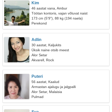
Kim
46 aastat vana, Ambur
Töötan kontoris, vajan võluvat naist
173 cm (5'9"), 88 kg (194 naela)
Perekond
Adlin
30 aastat, Kaljukits
Üksik naine otsib meest
Alor Setar
Akvarell, Rock
Puteri
56 aastat, Kaalud
Armastan ajalugu ja jalgpalli
Alor Setar, Malaisia
Pulmad
Sya