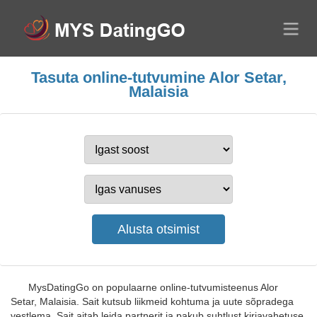
Tasuta online-tutvumine Alor Setar,
Malaisia
MysDatingGo on populaarne online-tutvumisteenus Alor
Setar, Malaisia. Sait kutsub liikmeid kohtuma ja uute sõpradega
vestlema. Sait aitab leida partnerit ja pakub suhtlust kirjavahetuse