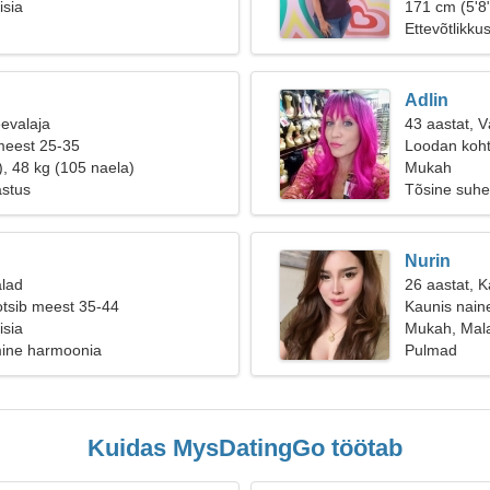
isia
171 cm (5'8"
Ettevõtlikku
Adlin
eevalaja
43 aastat, 
meest 25-35
Loodan koht
), 48 kg (105 naela)
Mukah
astus
Tõsine suhe
Nurin
alad
26 aastat, 
otsib meest 35-44
Kaunis naine
isia
Mukah, Mala
mine harmoonia
Pulmad
Kuidas MysDatingGo töötab