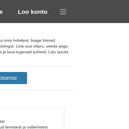
e
Loo konto
 oma hobidest, lisage fotosid,
otsingut. Leia uusi sõpru, veeda aega
a ja luua tugevaid suhteid. Liitu tasuta
äär
ud tennisest ja ostlemisest