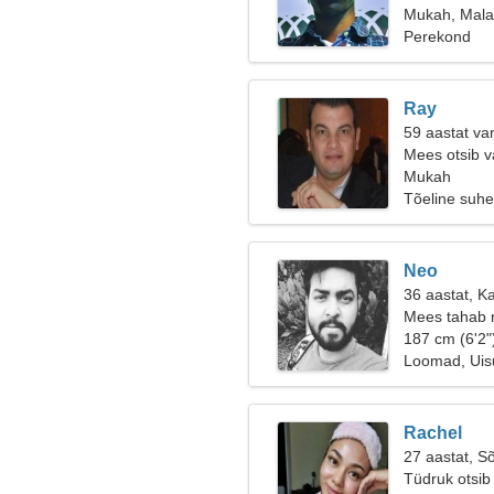
Mukah, Mala
Perekond
Ray
59 aastat va
Mees otsib v
Mukah
Tõeline suhe
Neo
36 aastat, Ka
Mees tahab 
187 cm (6'2"
Loomad, Uis
Rachel
27 aastat, S
Tüdruk otsib