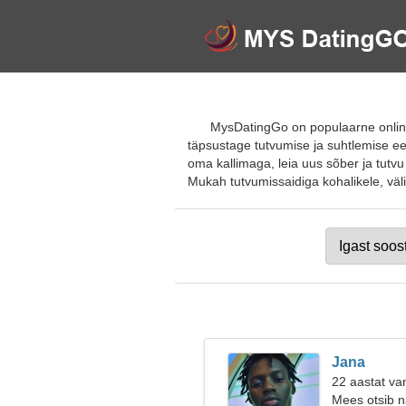
MysDatingGo on populaarne online
täpsustage tutvumise ja suhtlemise ee
oma kallimaga, leia uus sõber ja tutvu 
Mukah tutvumissaidiga kohalikele, välis
Jana
22 aastat va
Mees otsib n