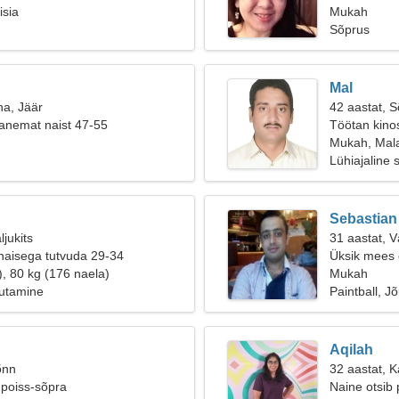
isia
Mukah
Sõprus
Mal
na, Jäär
42 aastat, 
anemat naist 47-55
Töötan kinos
Mukah, Mala
Lühiajaline 
Sebastian
ljukits
31 aastat, 
naisega tutvuda 29-34
Üksik mees o
), 80 kg (176 naela)
Mukah
utamine
Paintball, J
Aqilah
õnn
32 aastat, Ka
 poiss-sõpra
Naine otsib 