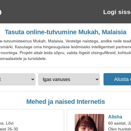
Logi siss
Tasuta online-tutvumine Mukah, Malaisia
-tutvumisteenus Mukah, Malaisia. Vestelge naistega, andke neile teada
smärki. Kasutage oma hingesugulase leidmiseks intelligentset partneri
noortega. Projekt aitab leida sõpru, valida õigeid otsingufiltreid, kohtud
maalastele ja turistidele.
Mehed ja naised Internetis
Alisha
na, Lõvi
60 aastat, J
aist 26-30
Olen huvitat