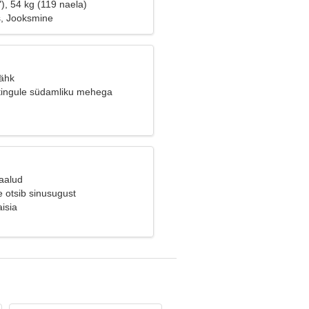
), 54 kg (119 naela)
s, Jooksmine
Vähk
ingule südamliku mehega
Kaalud
 otsib sinusugust
isia