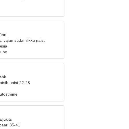
Sõnn
, vajan südamlikku naist
isia
suhe
Vähk
tsib naist 22-28
õutõstmine
ljukits
paari 35-41