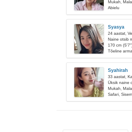
Mukah, Mala
Abielu
Syasya
24 aastat, V
Naine otsib 
170 cm (5'7"
Tõeline arm
Syahirah
33 aastat, K
Üksik naine 
Mukah, Mala
Safari, Sise