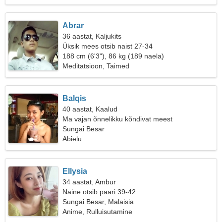
Abrar
36 aastat, Kaljukits
Üksik mees otsib naist 27-34
188 cm (6'3"), 86 kg (189 naela)
Meditatsioon, Taimed
Balqis
40 aastat, Kaalud
Ma vajan õnnelikku kõndivat meest
Sungai Besar
Abielu
Ellysia
34 aastat, Ambur
Naine otsib paari 39-42
Sungai Besar, Malaisia
Anime, Rulluisutamine