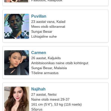
Paadisõit, Kalapüük
Puvillan
23 aastat vana, Kalad
Mees otsib sõbrannat
Sungai Besar
Lühiajaline suhe
Carmen
26 aastat, Kaljukits
Ambitsioonikas naine otsib kohtingut
Sungai Besar, Malaisia
Tõeline armastus
Najihah
27 aastat, Neitsi
Naine otsib meest 29-37
161 cm (5'4"), 53 kg (116 naela)
Sõprus