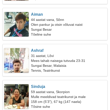
Aiman
44 aastat vana, Sõnn
Olen pankur ja otsin võluvat naist
Sungai Besar
Tõeline suhe
Ashraf
31 aastat, Lõvi
Mees tahab naisega tutvuda 23-31
Sungai Besar, Malaisia
Tennis, Teatrikunst
Sinduja
59 aastat vana, Skorpion
Mulle meeldivad teatrikunst ja male
158 cm (5'3"), 67 kg (147 naela)
Tõsine suhe