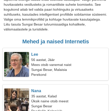
huvitavateks vestlusteks ja romantiliste suhete loomiseks. See
kogukond aitab teil valida paari kohtinguks ja virtuaalseks
suhtluseks, kasutades intelligentset profiilide sobitamise süsteemi.
Valige oma lemmikprofiilid ja kohtuge huvitavate kasutajatega.
Liitu tasuta Sungai Besar tutvumissaidiga kohalikele,
välismaalastele ja turistidele.
Mehed ja naised Internetis
Lee
56 aastat, Jäär
Mees otsib vanemat naist
Sungai Besar, Malaisia
Perekond
Nana
35 aastat, Kalad
Üksik naine otsib meest
Sungai Besar