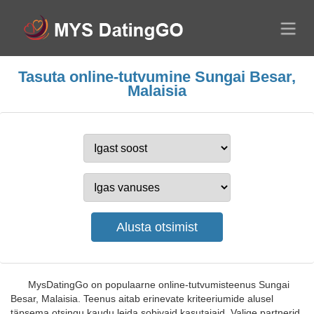
Tasuta online-tutvumine Sungai Besar,
Malaisia
MysDatingGo on populaarne online-tutvumisteenus Sungai
Besar, Malaisia. Teenus aitab erinevate kriteeriumide alusel
täpsema otsingu kaudu leida sobivaid kasutajaid. Valige partnerid