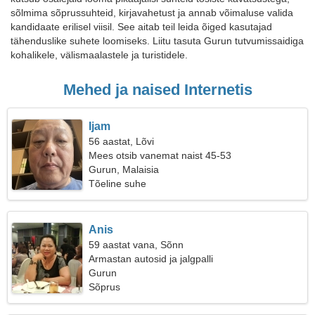
sõlmima sõprussuhteid, kirjavahetust ja annab võimaluse valida
kandidaate erilisel viisil. See aitab teil leida õiged kasutajad
tähenduslike suhete loomiseks. Liitu tasuta Gurun tutvumissaidiga
kohalikele, välismaalastele ja turistidele.
Mehed ja naised Internetis
Ijam
56 aastat, Lõvi
Mees otsib vanemat naist 45-53
Gurun, Malaisia
Tõeline suhe
Anis
59 aastat vana, Sõnn
Armastan autosid ja jalgpalli
Gurun
Sõprus