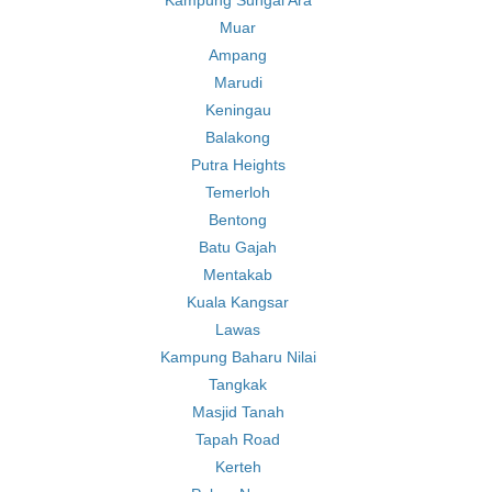
Kampung Sungai Ara
Muar
Ampang
Marudi
Keningau
Balakong
Putra Heights
Temerloh
Bentong
Batu Gajah
Mentakab
Kuala Kangsar
Lawas
Kampung Baharu Nilai
Tangkak
Masjid Tanah
Tapah Road
Kerteh