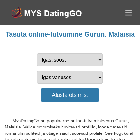
Tasuta online-tutvumine Gurun, Malaisia
MysDatingGo on populaarne online-tutvumisteenus Gurun,
Malaisia. Valige tutvumiseks huvitavad profiilid, looge tugevaid
romantilisi suhteid ja otsige saidilt sobivaid profiile. See kogukond
kutsub osalejaid looma pikaajalisi suhteid tõsiste kavatsustega,