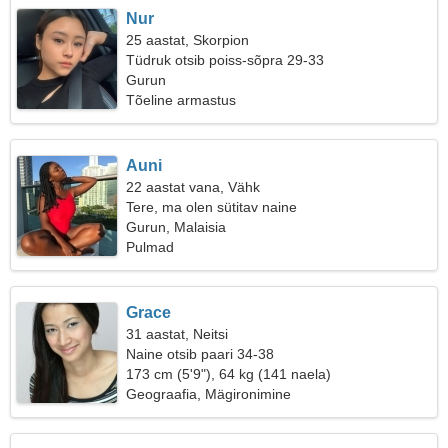
Nur
25 aastat, Skorpion
Tüdruk otsib poiss-sõpra 29-33
Gurun
Tõeline armastus
Auni
22 aastat vana, Vähk
Tere, ma olen sütitav naine
Gurun, Malaisia
Pulmad
Grace
31 aastat, Neitsi
Naine otsib paari 34-38
173 cm (5'9"), 64 kg (141 naela)
Geograafia, Mägironimine