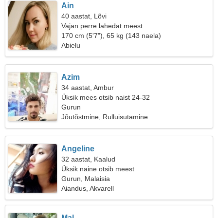
Ain
40 aastat, Lõvi
Vajan perre lahedat meest
170 cm (5'7"), 65 kg (143 naela)
Abielu
Azim
34 aastat, Ambur
Üksik mees otsib naist 24-32
Gurun
Jõutõstmine, Rulluisutamine
Angeline
32 aastat, Kaalud
Üksik naine otsib meest
Gurun, Malaisia
Aiandus, Akvarell
Mal