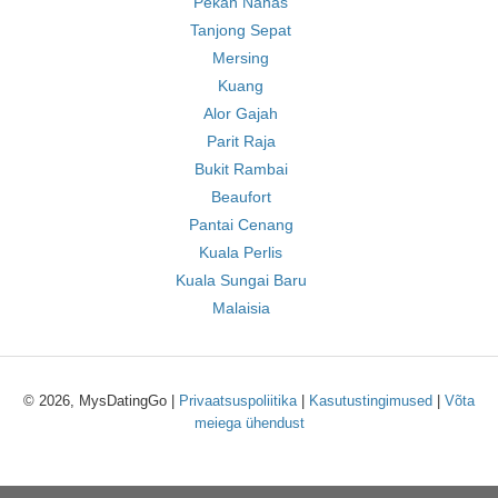
Pekan Nanas
Tanjong Sepat
Mersing
Kuang
Alor Gajah
Parit Raja
Bukit Rambai
Beaufort
Pantai Cenang
Kuala Perlis
Kuala Sungai Baru
Malaisia
© 2026, MysDatingGo |
Privaatsuspoliitika
|
Kasutustingimused
|
Võta
meiega ühendust