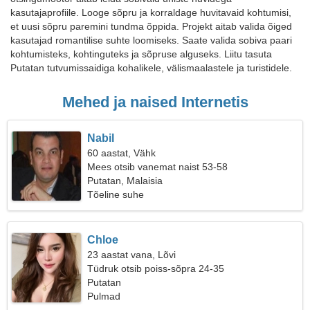
kasutajaprofiile. Looge sõpru ja korraldage huvitavaid kohtumisi,
et uusi sõpru paremini tundma õppida. Projekt aitab valida õiged
kasutajad romantilise suhte loomiseks. Saate valida sobiva paari
kohtumisteks, kohtinguteks ja sõpruse alguseks. Liitu tasuta
Putatan tutvumissaidiga kohalikele, välismaalastele ja turistidele.
Mehed ja naised Internetis
Nabil
60 aastat, Vähk
Mees otsib vanemat naist 53-58
Putatan, Malaisia
Tõeline suhe
Chloe
23 aastat vana, Lõvi
Tüdruk otsib poiss-sõpra 24-35
Putatan
Pulmad