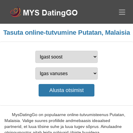
Tasuta online-tutvumine Putatan, Malaisia
MysDatingGo on populaarne online-tutvumisteenus Putatan,
Malaisia. Valige suures profiilide andmebaasis ideaalsed
partnerid, et luua tõsine suhe ja luua tugev sõprus. Ainulaadne
otsingumootor aitab leida sobivaid ühiste huvidega