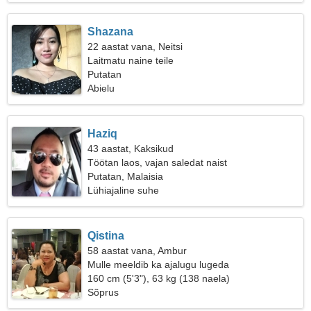
Shazana
22 aastat vana, Neitsi
Laitmatu naine teile
Putatan
Abielu
Haziq
43 aastat, Kaksikud
Töötan laos, vajan saledat naist
Putatan, Malaisia
Lühiajaline suhe
Qistina
58 aastat vana, Ambur
Mulle meeldib ka ajalugu lugeda
160 cm (5'3"), 63 kg (138 naela)
Sõprus