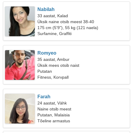
Nabilah
33 aastat, Kalad
Üksik naine otsib meest 38-40
175 cm (5'9"), 55 kg (121 naela)
Surfamine, Graffiti
Romyeo
35 aastat, Ambur
Üksik mees otsib naist
Putatan
Fitness, Korvpall
Farah
24 aastat, Vähk
Naine otsib meest
Putatan, Malaisia
Tõeline armastus