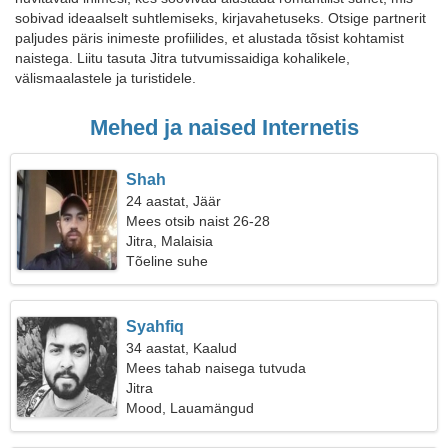
sobivad ideaalselt suhtlemiseks, kirjavahetuseks. Otsige partnerit
paljudes päris inimeste profiilides, et alustada tõsist kohtamist
naistega. Liitu tasuta Jitra tutvumissaidiga kohalikele,
välismaalastele ja turistidele.
Mehed ja naised Internetis
Shah
24 aastat, Jäär
Mees otsib naist 26-28
Jitra, Malaisia
Tõeline suhe
Syahfiq
34 aastat, Kaalud
Mees tahab naisega tutvuda
Jitra
Mood, Lauamängud