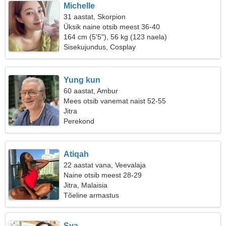
Michelle
31 aastat, Skorpion
Üksik naine otsib meest 36-40
164 cm (5'5"), 56 kg (123 naela)
Sisekujundus, Cosplay
Yung kun
60 aastat, Ambur
Mees otsib vanemat naist 52-55
Jitra
Perekond
Atiqah
22 aastat vana, Veevalaja
Naine otsib meest 28-29
Jitra, Malaisia
Tõeline armastus
Sya