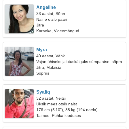
Angeline
33 aastat, Sõnn
Naine otsib paari
Jitra
Karaoke, Videomängud
Myra
40 aastat, Vähk
Vajan ühiseks jalutuskäiguks sümpaatset sõpra
Jitra, Malaisia
Sõprus
Syafiq
32 aastat, Neitsi
Üksik mees otsib naist
176 cm (5'10"), 88 kg (194 naela)
Taimed, Puhka looduses