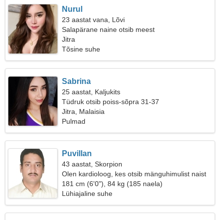
Nurul
23 aastat vana, Lõvi
Salapärane naine otsib meest
Jitra
Tõsine suhe
Sabrina
25 aastat, Kaljukits
Tüdruk otsib poiss-sõpra 31-37
Jitra, Malaisia
Pulmad
Puvillan
43 aastat, Skorpion
Olen kardioloog, kes otsib mänguhimulist naist
181 cm (6'0"), 84 kg (185 naela)
Lühiajaline suhe