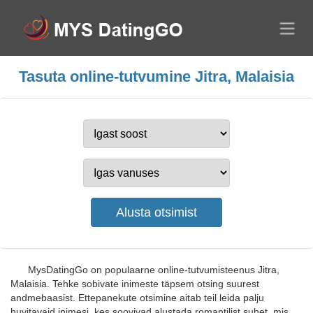
Tasuta online-tutvumine Jitra, Malaisia
MysDatingGo on populaarne online-tutvumisteenus Jitra,
Malaisia. Tehke sobivate inimeste täpsem otsing suurest
andmebaasist. Ettepanekute otsimine aitab teil leida palju
huvitavaid inimesi, kes soovivad alustada romantilist suhet, mis