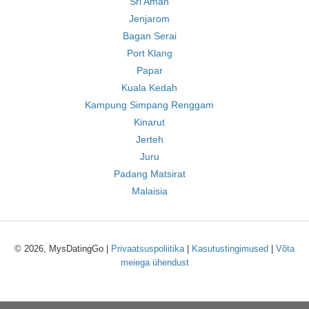
Sri Aman
Jenjarom
Bagan Serai
Port Klang
Papar
Kuala Kedah
Kampung Simpang Renggam
Kinarut
Jerteh
Juru
Padang Matsirat
Malaisia
© 2026, MysDatingGo |
Privaatsuspoliitika
|
Kasutustingimused
|
Võta
meiega ühendust