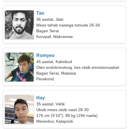
Tan
36 aastat, Jäär
Mees tahab naisega tutvuda 26-34
Bagan Serai
Korvpall, Makramee
Romyeo
45 aastat, Kaksikud
Olen endokrinoloog, kes otsib emotsionaalset
naist
Bagan Serai, Malaisia
Perekond
Hay
35 aastat, Vähk
Üksik mees otsib naist 28-30
176 cm (5'10"), 88 kg (194 naela)
Mesindus, Kalapüük