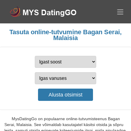
Tasuta online-tutvumine Bagan Serai,
Malaisia
MysDatingGo on populaarne online-tutvumisteenus Bagan
Serai, Malaisia. See võimaldab kasutajatel käsitsi otsida ja sõpru
leida, samuti otsida erinevate kriteeriumide järgi, mida ainulaadne