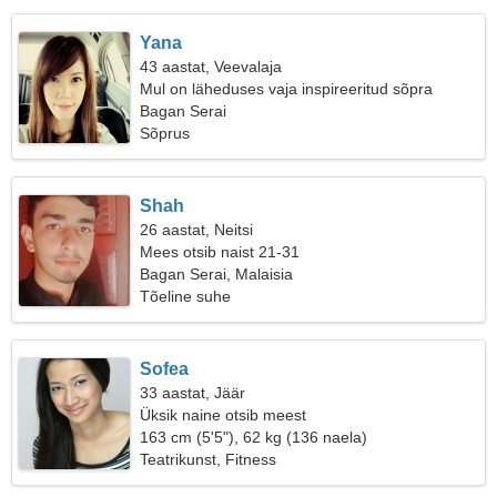
Yana
43 aastat, Veevalaja
Mul on läheduses vaja inspireeritud sõpra
Bagan Serai
Sõprus
Shah
26 aastat, Neitsi
Mees otsib naist 21-31
Bagan Serai, Malaisia
Tõeline suhe
Sofea
33 aastat, Jäär
Üksik naine otsib meest
163 cm (5'5"), 62 kg (136 naela)
Teatrikunst, Fitness