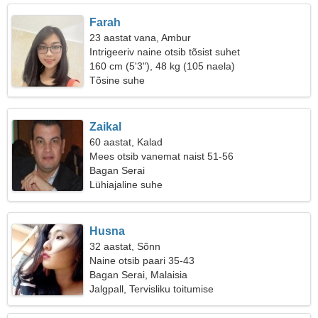
Farah
23 aastat vana, Ambur
Intrigeeriv naine otsib tõsist suhet
160 cm (5'3"), 48 kg (105 naela)
Tõsine suhe
Zaikal
60 aastat, Kalad
Mees otsib vanemat naist 51-56
Bagan Serai
Lühiajaline suhe
Husna
32 aastat, Sõnn
Naine otsib paari 35-43
Bagan Serai, Malaisia
Jalgpall, Tervisliku toitumise