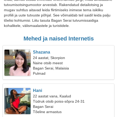
tutvumisotsingumootor arvestab. Rakendatud detailotsing ja
mugav suhtlus aitavad leida flirtimiseks inimese tema isikliku
profiili ja uute tutvuste põhjal. See võimaldab teil saidil leida palju
tõelisi kohtumisi. Liitu tasuta Bagan Serai tutvumissaidiga
kohalikele, välismaalastele ja turistidele.
Mehed ja naised Internetis
Shazana
24 aastat, Skorpion
Naine otsib meest
Bagan Serai, Malaisia
Pulmad
Hani
22 aastat vana, Kaalud
Tüdruk otsib poiss-sõpra 24-31
Bagan Serai
Tõeline armastus