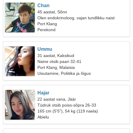
Chan
45 aastat, Sõnn
Olen endokrinoloog, vajan tundlikku naist
Port Klang
Perekond
Ummu
31 aastat, Kaksikud
Naine otsib paari 32-41
Port Klang, Malaisia
Uisutamine, Poliitika ja õigus
Hajar
22 aastat vana, Jäär
Tüdruk otsib poiss-sõpra 26-33
165 cm (5'5"), 54 kg (119 naela)
Abielu