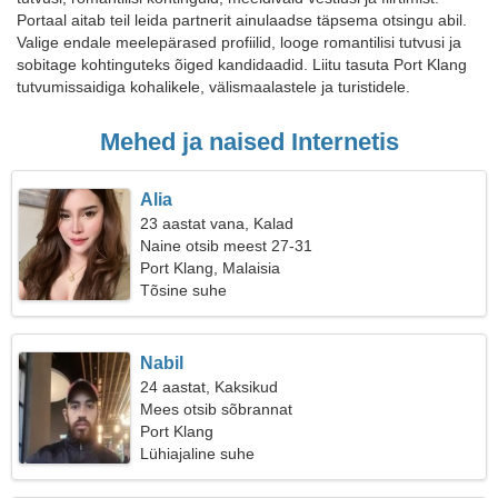
Portaal aitab teil leida partnerit ainulaadse täpsema otsingu abil.
Valige endale meelepärased profiilid, looge romantilisi tutvusi ja
sobitage kohtinguteks õiged kandidaadid. Liitu tasuta Port Klang
tutvumissaidiga kohalikele, välismaalastele ja turistidele.
Mehed ja naised Internetis
Alia
23 aastat vana, Kalad
Naine otsib meest 27-31
Port Klang, Malaisia
Tõsine suhe
Nabil
24 aastat, Kaksikud
Mees otsib sõbrannat
Port Klang
Lühiajaline suhe