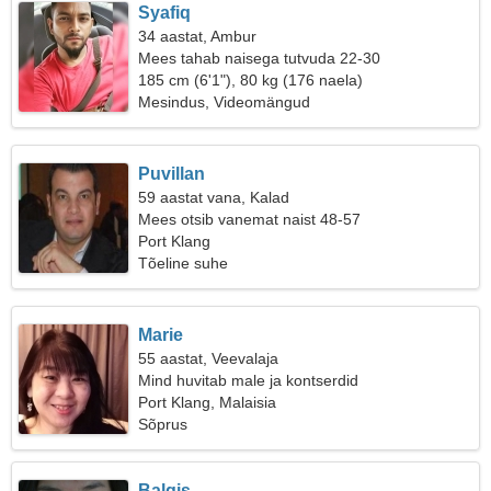
Syafiq
34 aastat, Ambur
Mees tahab naisega tutvuda 22-30
185 cm (6'1"), 80 kg (176 naela)
Mesindus, Videomängud
Puvillan
59 aastat vana, Kalad
Mees otsib vanemat naist 48-57
Port Klang
Tõeline suhe
Marie
55 aastat, Veevalaja
Mind huvitab male ja kontserdid
Port Klang, Malaisia
Sõprus
Balqis