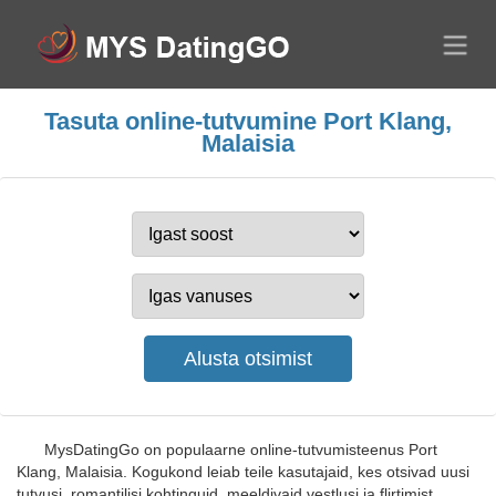
Tasuta online-tutvumine Port Klang,
Malaisia
MysDatingGo on populaarne online-tutvumisteenus Port
Klang, Malaisia. Kogukond leiab teile kasutajaid, kes otsivad uusi
tutvusi, romantilisi kohtinguid, meeldivaid vestlusi ja flirtimist.