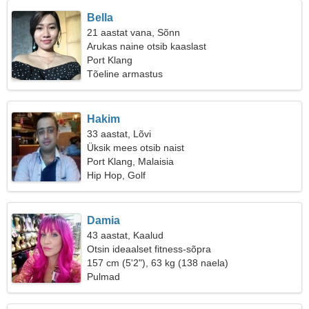
Bella
21 aastat vana, Sõnn
Arukas naine otsib kaaslast
Port Klang
Tõeline armastus
Hakim
33 aastat, Lõvi
Üksik mees otsib naist
Port Klang, Malaisia
Hip Hop, Golf
Damia
43 aastat, Kaalud
Otsin ideaalset fitness-sõpra
157 cm (5'2"), 63 kg (138 naela)
Pulmad