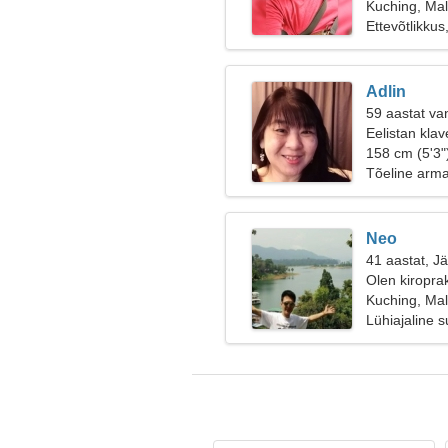
Kuching, Mal
Ettevõtlikkus
Adlin
59 aastat va
Eelistan klave
158 cm (5'3"
Tõeline arm
Neo
41 aastat, J
Olen kiroprak
Kuching, Mal
Lühiajaline 