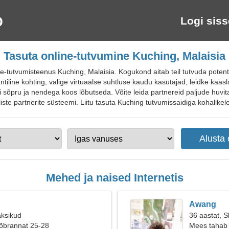
Logi siss
Tasuta online-tutvumine Kuching, Malaisia
tutvumisteenus Kuching, Malaisia. Kogukond aitab teil tutvuda potent
ntiline kohting, valige virtuaalse suhtluse kaudu kasutajad, leidke kaasl
i sõpru ja nendega koos lõbutseda. Võite leida partnereid paljude huvi
te partnerite süsteemi. Liitu tasuta Kuching tutvumissaidiga kohalikele,
Mehed ja naised Internetis
Awang
aksikud
36 aastat, S
sõbrannat 25-28
Mees tahab 