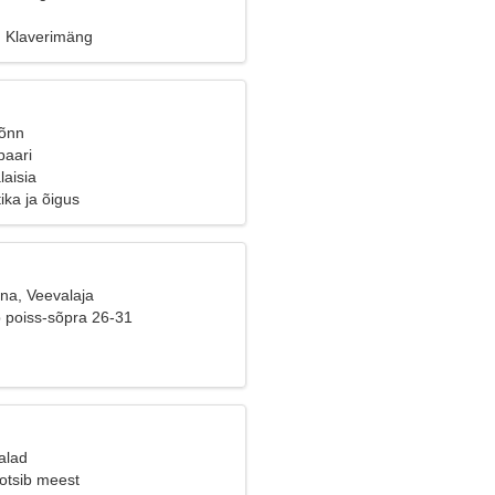
, Klaverimäng
Sõnn
paari
laisia
tika ja õigus
ana, Veevalaja
b poiss-sõpra 26-31
alad
 otsib meest