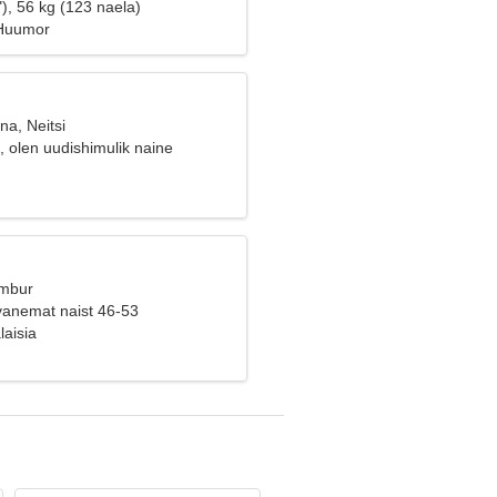
), 56 kg (123 naela)
 Huumor
na, Neitsi
e, olen uudishimulik naine
Ambur
vanemat naist 46-53
laisia