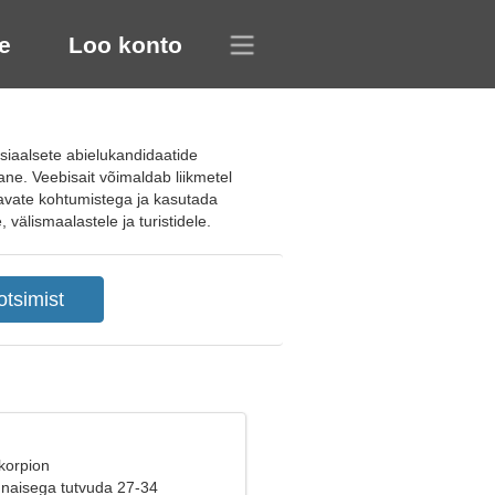
e
Loo konto
siaalsete abielukandidaatide
ane. Veebisait võimaldab liikmetel
tavate kohtumistega ja kasutada
 välismaalastele ja turistidele.
korpion
naisega tutvuda 27-34