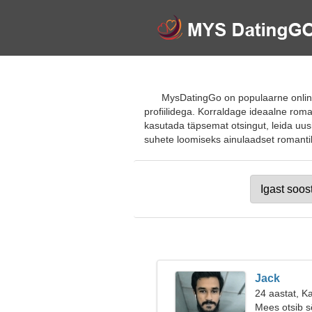
MysDatingGo on populaarne online-
profiilidega. Korraldage ideaalne roma
kasutada täpsemat otsingut, leida uus
suhete loomiseks ainulaadset romantilis
Jack
24 aastat, K
Mees otsib 