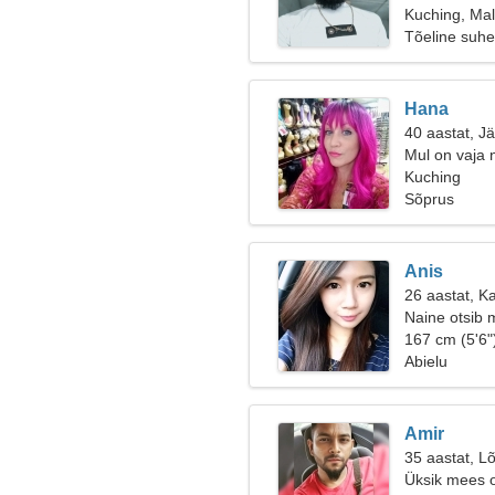
Kuching, Mal
Tõeline suhe
Hana
40 aastat, J
Mul on vaja 
Kuching
Sõprus
Anis
26 aastat, K
Naine otsib 
167 cm (5'6"
Abielu
Amir
35 aastat, Lõ
Üksik mees o