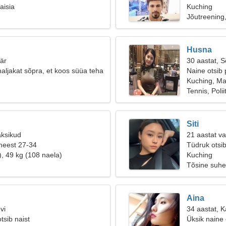
aisia
Kuching
Jõutreening
Husna
äär
30 aastat, 
naljakat sõpra, et koos süüa teha
Naine otsib 
Kuching, Ma
Tennis, Polii
Siti
aksikud
21 aastat v
meest 27-34
Tüdruk otsi
), 49 kg (108 naela)
Kuching
Tõsine suhe
Aina
vi
34 aastat, K
tsib naist
Üksik naine