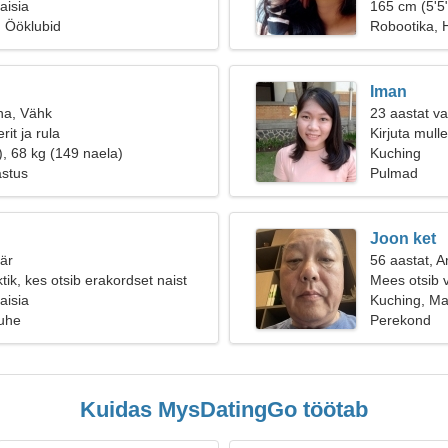
aisia
165 cm (5'5"
, Ööklubid
Robootika,
Iman
na, Vähk
23 aastat va
rit ja rula
Kirjuta mull
), 68 kg (149 naela)
Kuching
astus
Pulmad
Joon ket
äär
56 aastat, 
tik, kes otsib erakordset naist
Mees otsib 
aisia
Kuching, Ma
suhe
Perekond
Kuidas MysDatingGo töötab