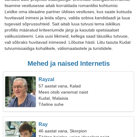
lisamine vestlusesse aitab korraldada romantilisi kohtumisi.
Leidke oma ideaalne partner üldises vestluses, kus saate kutsuda
huvitavaid inimesi ja leida sõpru, valida sobiva kandidaadi ja luua
tugevaid sõprussuhteid. Sait aitab luua tutvusi tema isiklikus
profiilis määratud kriteeriumide järgi ja kasutab spetsiaalset
valikusüsteemi. Leia uusi liikmeid, kellega saad täiusliku tutvuse,
vali sõbraks huvitavad inimesed. Lõbutse hästi. Liitu tasuta Kudat
tutvumissaidiga kohalikele, välismaalastele ja turistidele.
Mehed ja naised Internetis
Rayzal
57 aastat vana, Kalad
Mees otsib vanemat naist
Kudat, Malaisia
Tõeline suhe
Ray
46 aastat vana, Skorpion