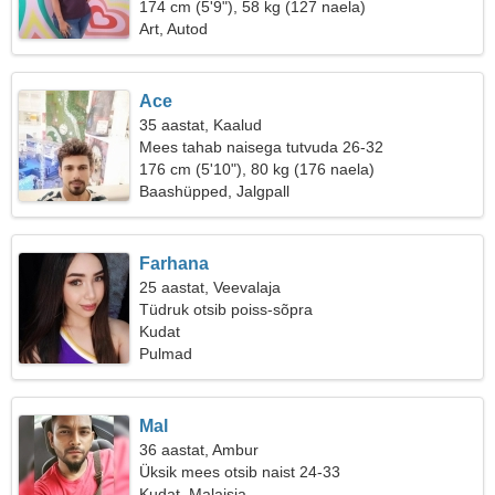
174 cm (5'9"), 58 kg (127 naela)
Art, Autod
Ace
35 aastat, Kaalud
Mees tahab naisega tutvuda 26-32
176 cm (5'10"), 80 kg (176 naela)
Baashüpped, Jalgpall
Farhana
25 aastat, Veevalaja
Tüdruk otsib poiss-sõpra
Kudat
Pulmad
Mal
36 aastat, Ambur
Üksik mees otsib naist 24-33
Kudat, Malaisia