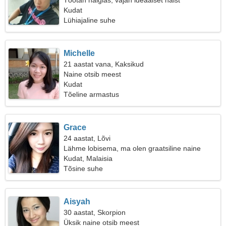
Töötan haiglas, vajan ideaalset naist
Kudat
Lühiajaline suhe
Michelle
21 aastat vana, Kaksikud
Naine otsib meest
Kudat
Tõeline armastus
Grace
24 aastat, Lõvi
Lähme lobisema, ma olen graatsiline naine
Kudat, Malaisia
Tõsine suhe
Aisyah
30 aastat, Skorpion
Üksik naine otsib meest