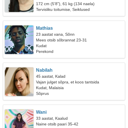
172 cm (5'8"), 61 kg (134 naela)
Tervisliku toitumise, Seiklused
Mathias
23 aastat vana, Sõnn
Mees otsib sõbrannat 23-31
Kudat
Perekond
Nabilah
45 aastat, Kalad
Vajan julget sõpra, et koos tantsida
Kudat, Malaisia
Sõprus
Wani
33 aastat, Kaalud
Naine otsib paari 35-42