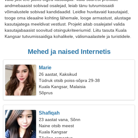
andmebaasist sobivad osalejad, leiab tänu tutvumissaidi
võimalustele sobivad kandidaadid. Leidke huvitavaid kasutajaid,
tooge oma ideaalne kohting lähemale, looge armastust, alustage
kasutajatega meeldivat vestlust. Projekt aitab osalejatel valida
kasutajabaasist soovitud otsingukriteeriumid. Liitu tasuta Kuala
Kangsar tutvumissaidiga kohalikele, välismaalastele ja turistidele.
Mehed ja naised Internetis
Marie
26 aastat, Kaksikud
Tüdruk otsib poiss-sõpra 29-38
Kuala Kangsar, Malaisia
Sõprus
Shafiqah
23 aastat vana, Sõnn
Naine otsib meest
Kuala Kangsar