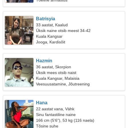
Tõeline armastus
Batrisyia
33 aastat, Kaalud
Üksik naine otsib meest 34-42
Kuala Kangsar
Jooga, Kardisõit
Hazmin
36 aastat, Skorpion
Üksik mees otsib naist
Kuala Kangsar, Malaisia
Veesuusatamine, Jõutreening
Hana
22 aastat vana, Vähk
Sinu fantastiline naine
166 cm (5'6"), 53 kg (116 naela)
Tõsine suhe