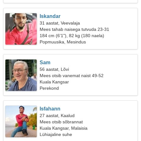
Iskandar
31 aastat, Veevalaja
Mees tahab naisega tutvuda 23-31
184 cm (6'1"), 82 kg (180 naela)
Popmuusika, Mesindus
Sam
56 aastat, Lõvi
Mees otsib vanemat naist 49-52
Kuala Kangsar
Perekond
Isfahann
27 aastat, Kaalud
Mees otsib sõbrannat
Kuala Kangsar, Malaisia
Lühiajaline suhe