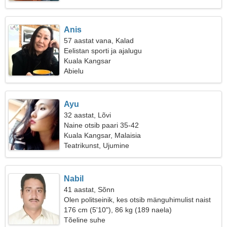
Anis
57 aastat vana, Kalad
Eelistan sporti ja ajalugu
Kuala Kangsar
Abielu
Ayu
32 aastat, Lõvi
Naine otsib paari 35-42
Kuala Kangsar, Malaisia
Teatrikunst, Ujumine
Nabil
41 aastat, Sõnn
Olen politseinik, kes otsib mänguhimulist naist
176 cm (5'10"), 86 kg (189 naela)
Tõeline suhe