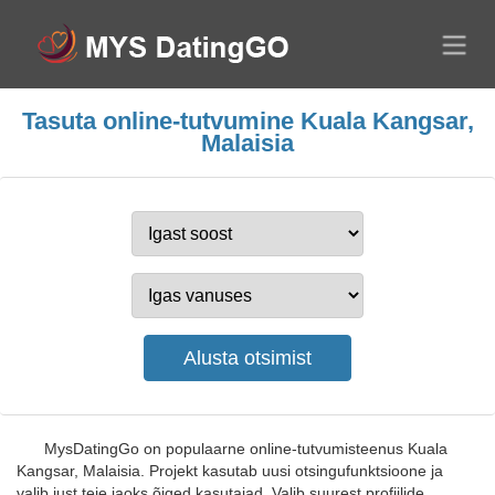
Tasuta online-tutvumine Kuala Kangsar,
Malaisia
MysDatingGo on populaarne online-tutvumisteenus Kuala
Kangsar, Malaisia. Projekt kasutab uusi otsingufunktsioone ja
valib just teie jaoks õiged kasutajad. Valib suurest profiilide